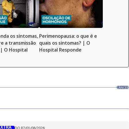
enda os sintomas,
Perimenopausa: o que é e
e a transmissão
quais os sintomas? | O
 | O Hospital
Hospital Responde
CÂNCER
DO R7
/
01/08/2026