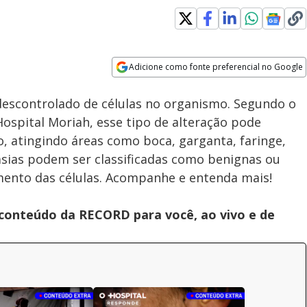
Adicione como fonte preferencial no Google
Subtitles
Velocidade
Opens in new window
Cateterismo cardíaco:
descontrolado de células no organismo. Segundo o
entenda para que serve e
quando é indicado | O
ospital Moriah, esse tipo de alteração pode
Hospital Responde
, atingindo áreas como boca, garganta, faringe,
lasias podem ser classificadas como benignas ou
ento das células. Acompanhe e entenda mais!
 conteúdo da RECORD para você, ao vivo e de