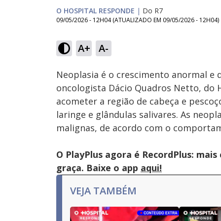
O HOSPITAL RESPONDE
|
Do R7
09/05/2026 - 12H04
(ATUALIZADO EM
09/05/2026 - 12H04
)
Loaded
:
39.51%
A+
A-
Ativar
Som
Neoplasia é o crescimento anormal e 
oncologista Dácio Quadros Netto, do H
acometer a região de cabeça e pescoço
laringe e glândulas salivares. As neop
malignas, de acordo com o comportam
O PlayPlus agora é RecordPlus: mais
graça. Baixe o app
aqui!
VEJA TAMBÉM