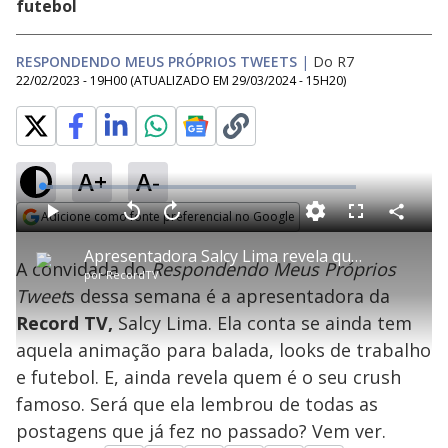
futebol
RESPONDENDO MEUS PRÓPRIOS TWEETS
|
Do R7
22/02/2023 - 19H00
(ATUALIZADO EM
29/03/2024 - 15H20
)
A+
A-
L
o
a
Adicione como fonte preferencial no Google
d
C
P
V
A
P
F
e
o
l
o
v
u
Opens in new window
d
m
a
l
a
l
:
Apresentadora Salcy Lima revela quem é o seu crush famoso | Respondendo Meus Próprios Tweets
p
y
t
n
l
3
A convidada do
Respondendo Meus Próprios
a
a
ç
s
.
por
RecordTV
r
r
a
c
3
t
1
r
l
r
8
Tweet
s dessa semana é a apresentadora da
i
0
1
e
%
l
s
0
e
h
Record TV,
Salcy Lima. Ela conta se ainda tem
e
s
n
a
g
e
r
u
g
aquela animação para balada, looks de trabalho
n
u
a
d
n
o
d
e futebol. E, ainda revela quem é o seu crush
s
o
s
famoso. Será que ela lembrou de todas as
y
postagens que já fez no passado? Vem ver.