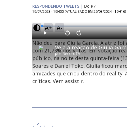
RESPONDENDO TWEETS
|
Do R7
19/07/2023 - 19H00
(ATUALIZADO EM
29/03/2024 - 19H16
)
A+
A-
L
o
a
d
P
V
A
e
l
o
v
d
Não deu para Giulia Garcia. A atriz fo
a
l
a
:
y
t
n
4
a
ç
com 21,73% dos votos. Em votação rea
.
r
a
1
por
RecordTV
1
r
4
público, na noite desta quinta-feira (1
0
1
%
s
0
e
s
Soares e Daniel Toko. Giulia ficou ma
g
e
u
g
n
u
amizades que criou dentro do reality.
d
n
o
d
críticas. Vem assistir.
s
o
s
M
u
d
o