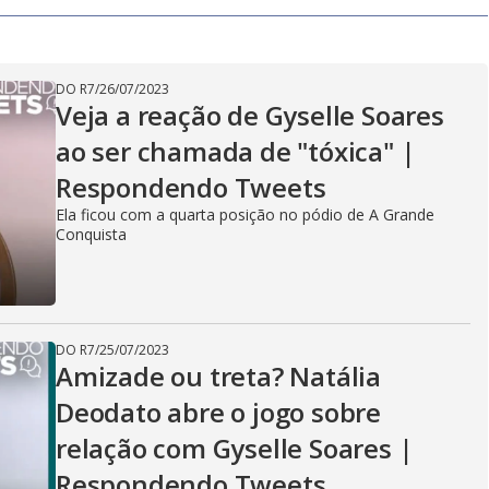
V
DO R7
/
26/07/2023
i
Veja a reação de Gyselle Soares
ao ser chamada de "tóxica" |
d
Respondendo Tweets
Ela ficou com a quarta posição no pódio de A Grande
Conquista
e
DO R7
/
25/07/2023
o
Amizade ou treta? Natália
Deodato abre o jogo sobre
relação com Gyselle Soares |
Respondendo Tweets