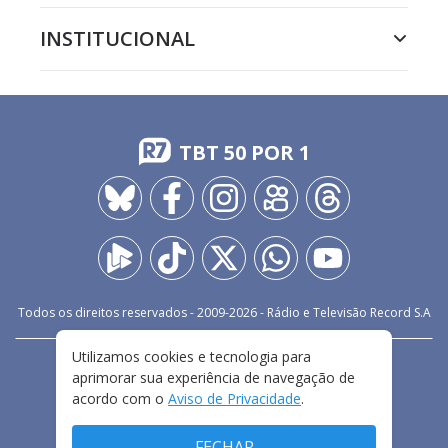
INSTITUCIONAL
TBT 50 POR 1
Todos os direitos reservados - 2009-
2026
- Rádio e Televisão Record S.A
Utilizamos cookies e tecnologia para
CARREIRA
FALE CONOSCO
PRIVACIDADE
aprimorar sua experiência de navegação de
TERMOS E CONDIÇÕES DE USO
acordo com o
Aviso de Privacidade
.
FECHAR