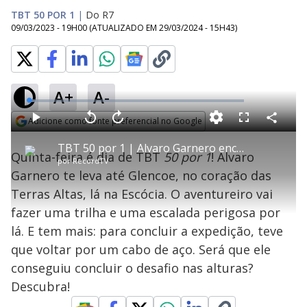
TBT 50 POR 1
|
Do R7
09/03/2023 - 19H00
(ATUALIZADO EM
29/03/2024 - 15H43
)
A+
A-
L
o
a
Adicione como fonte preferencial no Google
d
C
P
V
A
P
F
e
o
l
o
v
u
Opens in new window
d
m
a
l
a
l
:
TBT 50 por 1 | Alvaro Garnero encara uma escalada radical na Escócia
p
y
t
n
l
2
Quinta-feira é dia de TBT
50 por 1
! Alvaro
a
a
ç
s
.
por
RecordTV
r
r
a
c
7
t
1
r
l
r
5
Garnero te leva até Glencoe, no coração das
i
0
1
e
%
l
s
0
e
h
Terras Altas, lá na Escócia. O aventureiro vai
e
s
n
a
g
e
r
u
g
fazer uma trilha e uma escalada perigosa por
n
u
a
d
n
o
d
lá. E tem mais: para concluir a expedição, teve
s
o
s
que voltar por um cabo de aço. Será que ele
y
conseguiu concluir o desafio nas alturas?
Descubra!
M
u
d