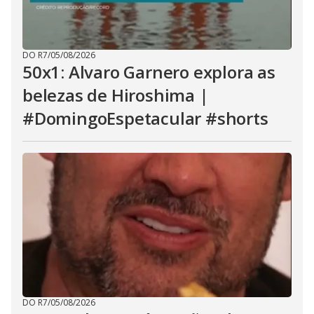
DO R7
/
05/08/2026
50x1: Alvaro Garnero explora as
belezas de Hiroshima |
#DomingoEspetacular #shorts
DO R7
/
05/08/2026