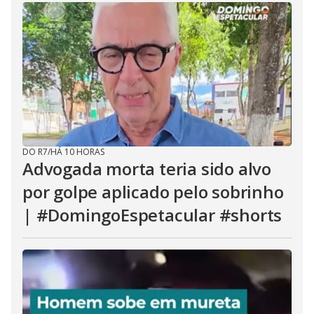
DO R7
/
HÁ 10 HORAS
Advogada morta teria sido alvo
por golpe aplicado pelo sobrinho
| #DomingoEspetacular #shorts