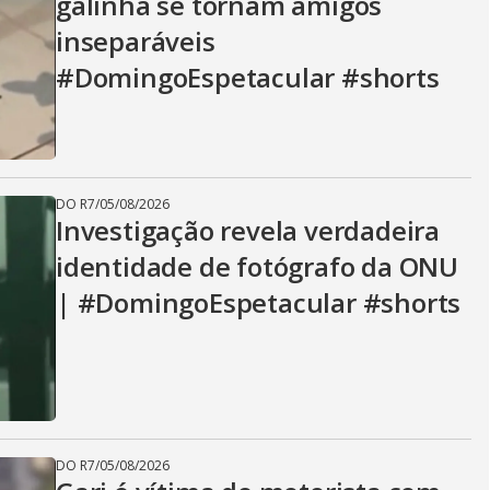
galinha se tornam amigos
inseparáveis
#DomingoEspetacular #shorts
DO R7
/
05/08/2026
Investigação revela verdadeira
identidade de fotógrafo da ONU
| #DomingoEspetacular #shorts
DO R7
/
05/08/2026