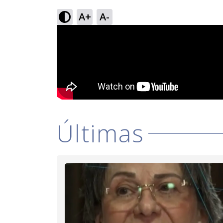
A+
A-
Últimas