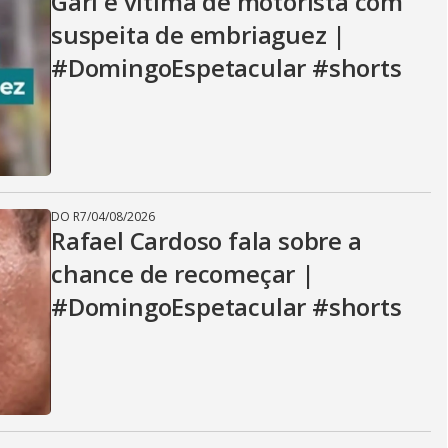
Gari é vítima de motorista com
suspeita de embriaguez |
#DomingoEspetacular #shorts
DO R7
/
04/08/2026
Rafael Cardoso fala sobre a
chance de recomeçar |
#DomingoEspetacular #shorts