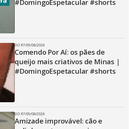
#DomingoEspetacular #shorts
DO R7
/
05/08/2026
Comendo Por Aí: os pães de
queijo mais criativos de Minas |
#DomingoEspetacular #shorts
DO R7
/
05/08/2026
Amizade improvável: cão e