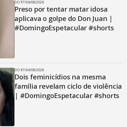
DO R7
/
04/08/2026
Preso por tentar matar idosa
aplicava o golpe do Don Juan |
#DomingoEspetacular #shorts
DO R7
/
04/08/2026
Dois feminicídios na mesma
família revelam ciclo de violência
| #DomingoEspetacular #shorts