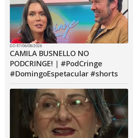
DO R7
/
06/08/2026
CAMILA BUSNELLO NO
PODCRINGE! | #PodCringe
#DomingoEspetacular #shorts