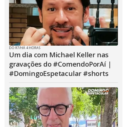
DO R7
/
HÁ 4 HORAS
Um dia com Michael Keller nas
gravações do #ComendoPorAí |
#DomingoEspetacular #shorts