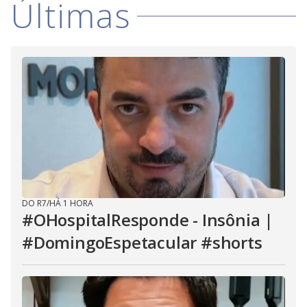
Últimas
DO R7
/
HÁ 1 HORA
#OHospitalResponde - Insônia |
#DomingoEspetacular #shorts