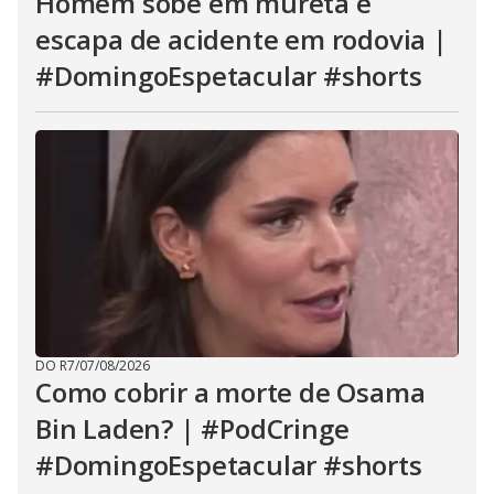
Homem sobe em mureta e
escapa de acidente em rodovia |
#DomingoEspetacular #shorts
DO R7
/
07/08/2026
Como cobrir a morte de Osama
Bin Laden? | #PodCringe
#DomingoEspetacular #shorts