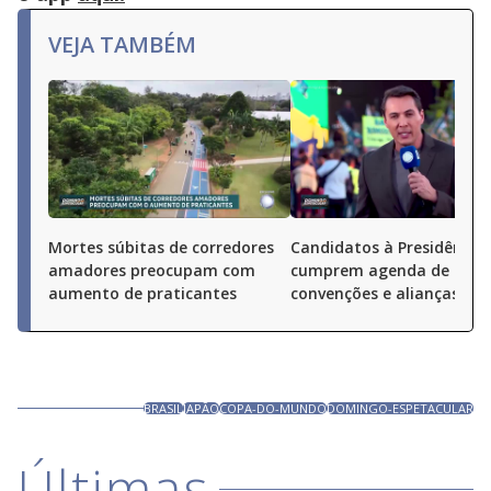
VEJA TAMBÉM
Mortes súbitas de corredores
Candidatos à Presidência
amadores preocupam com
cumprem agenda de
aumento de praticantes
convenções e alianças pel
BRASIL
JAPÃO
COPA-DO-MUNDO
DOMINGO-ESPETACULAR
Últimas