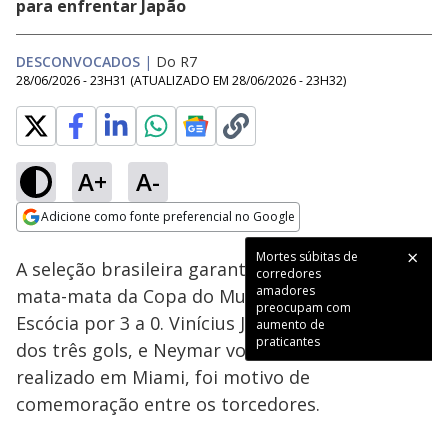
para enfrentar Japão
DESCONVOCADOS
|
Do R7
28/06/2026 - 23H31
(ATUALIZADO EM
28/06/2026 - 23H32
)
A+
A-
Loaded
:
8.80%
Adicione como fonte preferencial no Google
Subtitles
Ativar
Som
Opens in new window
Mortes súbitas de
A seleção brasileira garantiu sua vaga na fase
corredores
amadores
mata-mata da Copa do Mundo ao vencer a
preocupam com
Escócia por 3 a 0. Vinícius Junior marcou dois
aumento de
praticantes
dos três gols, e Neymar voltou a campo. O jogo,
realizado em Miami, foi motivo de
comemoração entre os torcedores.