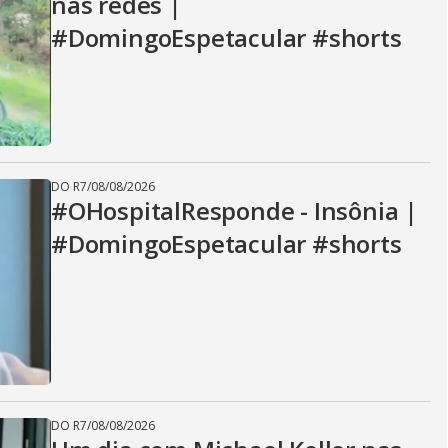
nas redes |
#DomingoEspetacular #shorts
DO R7
/
08/08/2026
#OHospitalResponde - Insônia |
#DomingoEspetacular #shorts
DO R7
/
08/08/2026