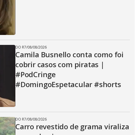
DO R7
/
08/08/2026
Camila Busnello conta como foi
cobrir casos com piratas |
#PodCringe
#DomingoEspetacular #shorts
DO R7
/
08/08/2026
Carro revestido de grama viraliza