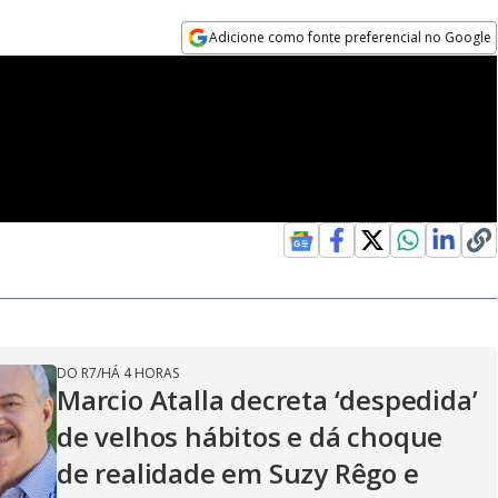
Adicione como fonte preferencial no Google
Opens in new window
DO R7
/
HÁ 4 HORAS
Marcio Atalla decreta ‘despedida’
de velhos hábitos e dá choque
de realidade em Suzy Rêgo e