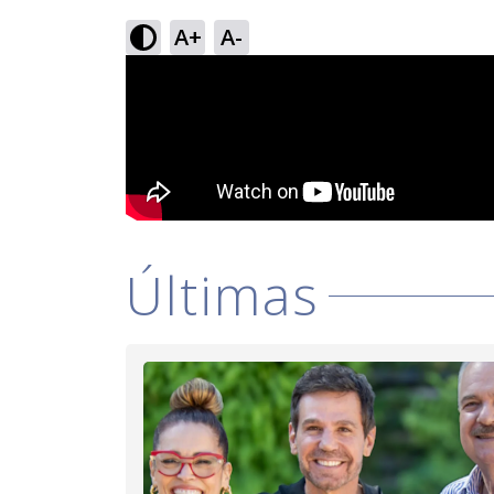
A+
A-
Últimas