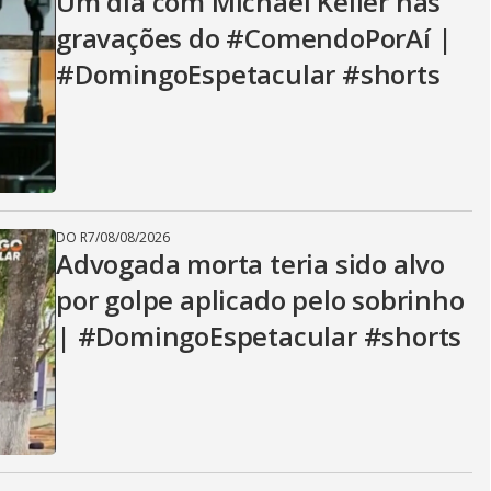
Um dia com Michael Keller nas
gravações do #ComendoPorAí |
#DomingoEspetacular #shorts
DO R7
/
08/08/2026
Advogada morta teria sido alvo
por golpe aplicado pelo sobrinho
| #DomingoEspetacular #shorts