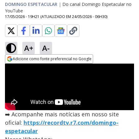
DOMINGO ESPETACULAR
|
Do canal Domingo Espetacular no
YouTube
17/05/2026 - 19H21
(ATUALIZADO EM
24/05/2026 - 06H30
)
A+
A-
Adicione como fonte preferencial no Google
Opens in new window
➡️ Acompanhe mais notícias em nosso site
oficial:
https://recordtv.r7.com/domingo-
espetacular