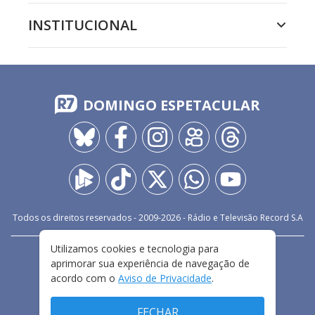
INSTITUCIONAL
DOMINGO ESPETACULAR
Todos os direitos reservados - 2009-
2026
- Rádio e Televisão Record S.A
Utilizamos cookies e tecnologia para
CARREIRA
FALE CONOSCO
PRIVACIDADE
aprimorar sua experiência de navegação de
TERMOS E CONDIÇÕES DE USO
acordo com o
Aviso de Privacidade
.
FECHAR