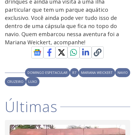
a
drinques e ainda uma visita a uma ilha
s
o
s
particular que tem um parque aquático
y
exclusivo. Você ainda pode ver tudo isso de
dentro de uma cápsula que fica no topo do
M
V
u
d
navio. Quem embarcou nessa aventura foi a
o
Mariana Weickert, acompanhe!
i
d
DOMINGO ESPETACULAR
R7
MARIANA WEICKERT
NAVIO
CRUZEIRO
LUXO
e
Últimas
o