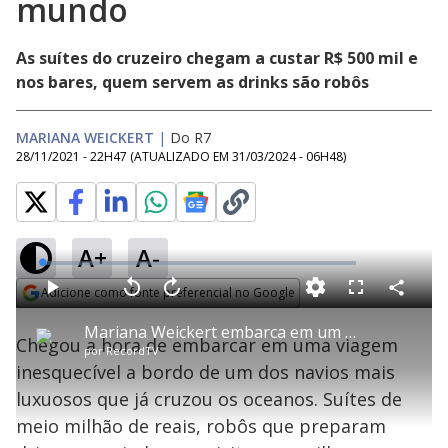
mundo
As suítes do cruzeiro chegam a custar R$ 500 mil e
nos bares, quem servem as drinks são robôs
MARIANA WEICKERT
|
Do R7
28/11/2021 - 22H47
(ATUALIZADO EM
31/03/2024 - 06H48
)
A+
A-
L
o
a
Adicione como fonte preferencial no Google
d
C
P
V
A
P
F
e
o
l
o
v
u
Opens in new window
d
m
a
l
a
l
:
Mariana Weickert embarca em um dos navios mais luxuosos do mundo
p
y
t
n
l
1
Chegou a hora de embarcar em uma viagem
a
a
ç
s
.
por
RecordTV
r
r
a
c
3
t
1
r
l
r
6
inesquecível a bordo de um dos navios mais
i
0
1
e
%
l
s
0
e
h
luxuosos que já cruzou os oceanos. Suítes de
e
s
n
a
g
e
r
u
g
meio milhão de reais, robôs que preparam
n
u
d
n
o
d