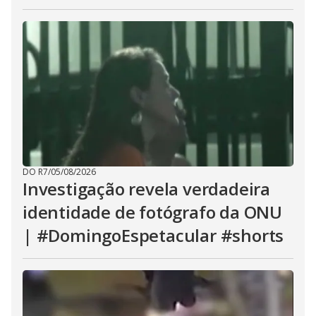
DO R7
/
05/08/2026
Investigação revela verdadeira
identidade de fotógrafo da ONU
| #DomingoEspetacular #shorts