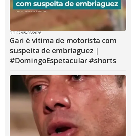
DO R7
/
05/08/2026
Gari é vítima de motorista com
suspeita de embriaguez |
#DomingoEspetacular #shorts