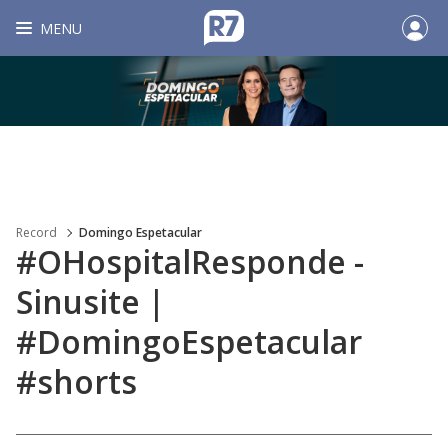
MENU
Record
Domingo Espetacular
#OHospitalResponde -
Sinusite |
#DomingoEspetacular
#shorts