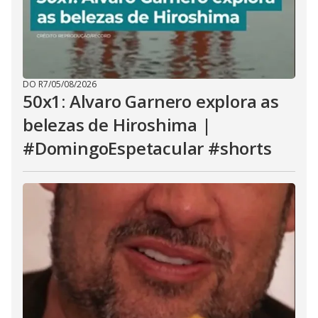
DO R7
/
05/08/2026
50x1: Alvaro Garnero explora as
belezas de Hiroshima |
#DomingoEspetacular #shorts