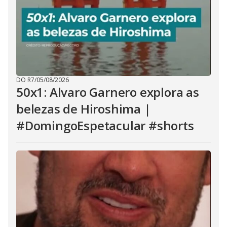
DO R7
/
05/08/2026
50x1: Alvaro Garnero explora as
belezas de Hiroshima |
#DomingoEspetacular #shorts