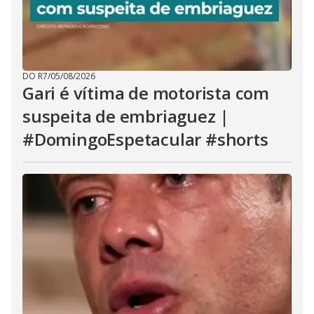
DO R7
/
05/08/2026
Gari é vítima de motorista com
suspeita de embriaguez |
#DomingoEspetacular #shorts