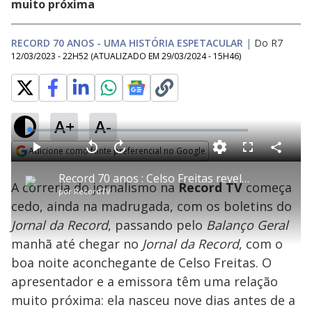
muito próxima
RECORD 70 ANOS - UMA HISTÓRIA ESPETACULAR
|
Do R7
12/03/2023 - 22H52
(ATUALIZADO EM
29/03/2024 - 15H46
)
A+
A-
L
o
a
Adicione como fonte preferencial no Google
d
C
P
V
A
P
F
e
o
l
o
v
u
Opens in new window
d
m
a
l
a
l
:
Record 70 anos : Celso Freitas revela os bastidores e segredos da carreira
p
y
t
n
l
1
A correria do jornalismo na
Record TV
começa
a
a
ç
s
.
por
RecordTV
r
r
a
c
6
t
1
r
l
r
2
cedo, ainda na madrugada, com os boletins do
i
0
1
e
%
l
s
0
e
h
Jornal da Record
e
, passando pelo
s
Balanço Geral
n
a
g
e
r
u
g
manhã até chegar no
Jornal da Record
, com o
n
u
a
d
n
o
d
boa noite aconchegante de Celso Freitas. O
s
o
s
apresentador e a emissora têm uma relação
y
muito próxima: ela nasceu nove dias antes de a