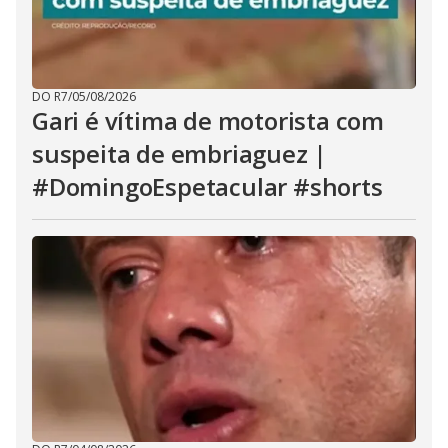
DO R7
/
05/08/2026
Gari é vítima de motorista com
suspeita de embriaguez |
#DomingoEspetacular #shorts