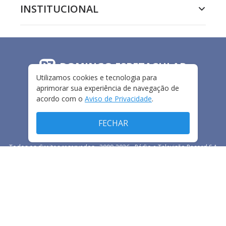
INSTITUCIONAL
DOMINGO ESPETACULAR
Utilizamos cookies e tecnologia para
aprimorar sua experiência de navegação de
acordo com o
Aviso de Privacidade
.
FECHAR
Todos os direitos reservados - 2009-
2026
- Rádio e Televisão Record S.A
CARREIRA
FALE CONOSCO
PRIVACIDADE
TERMOS E CONDIÇÕES DE USO