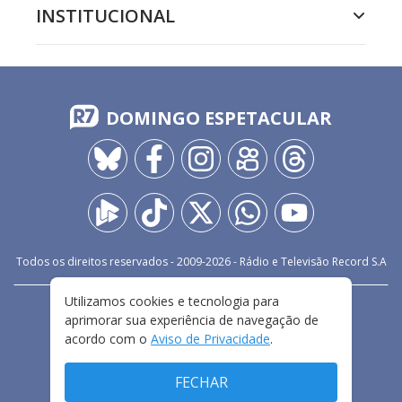
INSTITUCIONAL
DOMINGO ESPETACULAR
Todos os direitos reservados - 2009-
2026
- Rádio e Televisão Record S.A
Utilizamos cookies e tecnologia para
CARREIRA
FALE CONOSCO
PRIVACIDADE
aprimorar sua experiência de navegação de
TERMOS E CONDIÇÕES DE USO
acordo com o
Aviso de Privacidade
.
FECHAR