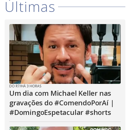
Últimas
DO R7
/
HÁ 3 HORAS
Um dia com Michael Keller nas
gravações do #ComendoPorAí |
#DomingoEspetacular #shorts