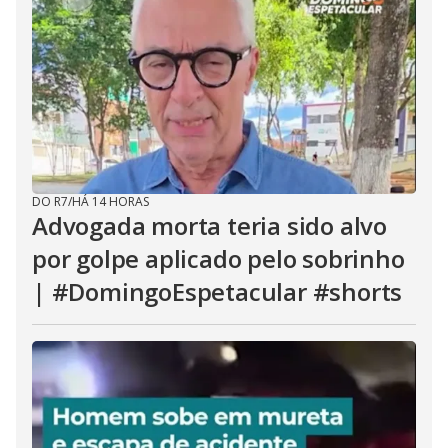
DO R7
/
HÁ 14 HORAS
Advogada morta teria sido alvo
por golpe aplicado pelo sobrinho
| #DomingoEspetacular #shorts