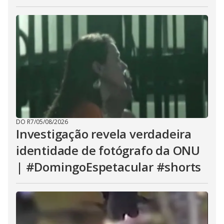
DO R7
/
05/08/2026
Investigação revela verdadeira
identidade de fotógrafo da ONU
| #DomingoEspetacular #shorts