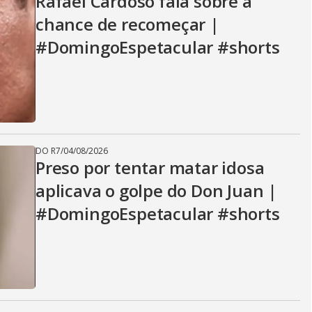
Rafael Cardoso fala sobre a
chance de recomeçar |
#DomingoEspetacular #shorts
DO R7
/
04/08/2026
Preso por tentar matar idosa
aplicava o golpe do Don Juan |
#DomingoEspetacular #shorts