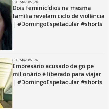
DO R7
/
04/08/2026
Dois feminicídios na mesma
família revelam ciclo de violência
| #DomingoEspetacular #shorts
DO R7
/
04/08/2026
Empresário acusado de golpe
milionário é liberado para viajar
| #DomingoEspetacular #shorts