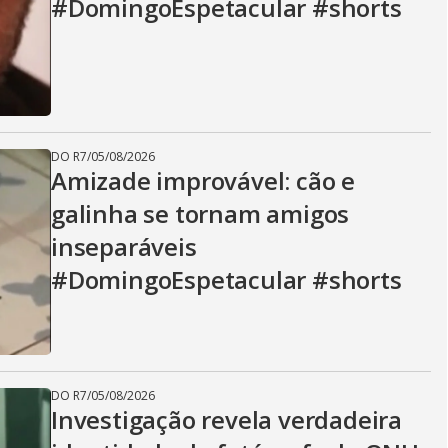
#DomingoEspetacular #shorts
DO R7
/
05/08/2026
Amizade improvável: cão e
galinha se tornam amigos
inseparáveis
#DomingoEspetacular #shorts
DO R7
/
05/08/2026
Investigação revela verdadeira