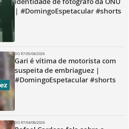
identidade de fotógrafo da ONU
| #DomingoEspetacular #shorts
DO R7
/
05/08/2026
Gari é vítima de motorista com
suspeita de embriaguez |
#DomingoEspetacular #shorts
DO R7
/
04/08/2026