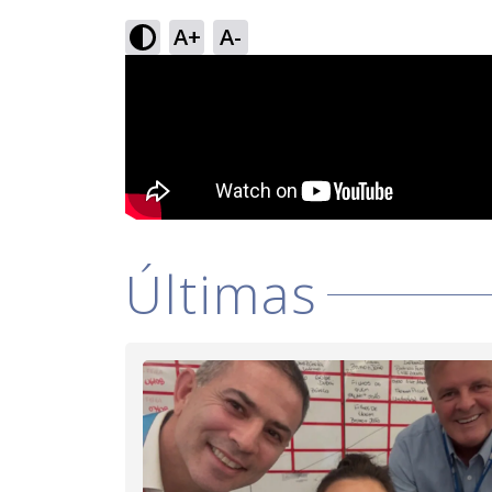
A+
A-
Últimas