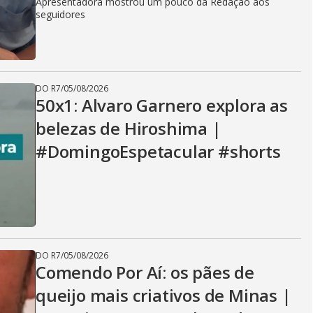
Apresentadora mostrou um pouco da Redação aos
seguidores
DO R7
/
05/08/2026
50x1: Alvaro Garnero explora as
belezas de Hiroshima |
#DomingoEspetacular #shorts
DO R7
/
05/08/2026
Comendo Por Aí: os pães de
queijo mais criativos de Minas |