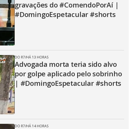
gravações do #ComendoPorAí |
#DomingoEspetacular #shorts
DO R7
/
HÁ 13 HORAS
Advogada morta teria sido alvo
por golpe aplicado pelo sobrinho
| #DomingoEspetacular #shorts
DO R7
/
HÁ 14 HORAS