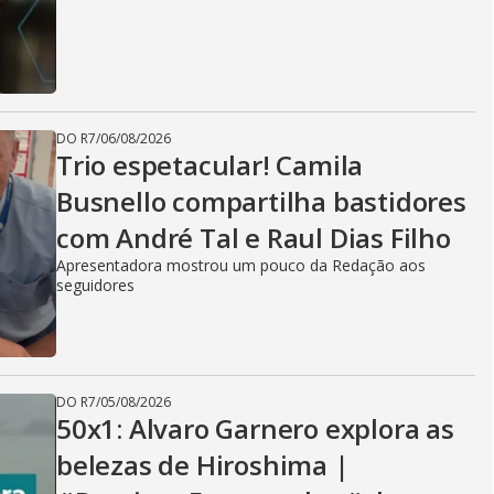
DO R7
/
06/08/2026
Trio espetacular! Camila
Busnello compartilha bastidores
com André Tal e Raul Dias Filho
Apresentadora mostrou um pouco da Redação aos
seguidores
DO R7
/
05/08/2026
50x1: Alvaro Garnero explora as
belezas de Hiroshima |