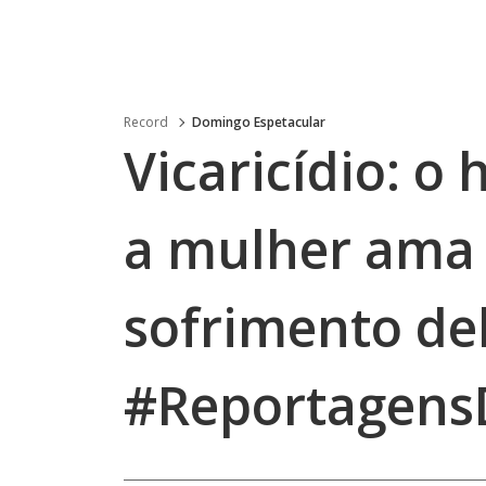
Record
Domingo Espetacular
Vicaricídio: 
a mulher ama 
sofrimento de
#Reportagens