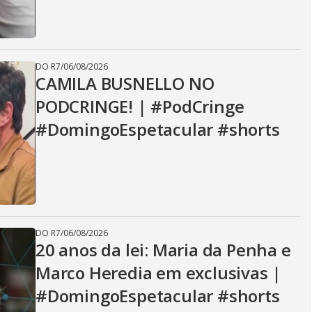
DO R7
/
06/08/2026
CAMILA BUSNELLO NO
PODCRINGE! | #PodCringe
#DomingoEspetacular #shorts
DO R7
/
06/08/2026
20 anos da lei: Maria da Penha e
Marco Heredia em exclusivas |
#DomingoEspetacular #shorts