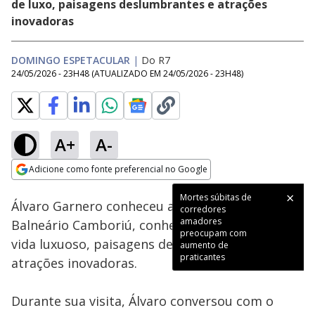
de luxo, paisagens deslumbrantes e atrações
inovadoras
DOMINGO ESPETACULAR
|
Do R7
24/05/2026 - 23H48
(ATUALIZADO EM
24/05/2026 - 23H48
)
A+
A-
Loaded
:
28.50%
Adicione como fonte preferencial no Google
Subtitles
Ativar
Som
Opens in new window
Mortes súbitas de
Álvaro Garnero conheceu as belezas de
corredores
amadores
Balneário Camboriú, conhecida pelo estilo de
preocupam com
vida luxuoso, paisagens deslumbrantes e
aumento de
praticantes
atrações inovadoras.
Durante sua visita, Álvaro conversou com o