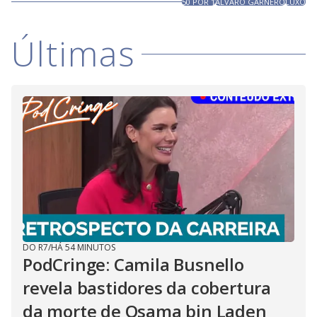
50 POR 1
ÁLVARO GARNERO
LUXO
Últimas
DO R7
/
HÁ 54 MINUTOS
PodCringe: Camila Busnello
revela bastidores da cobertura
da morte de Osama bin Laden