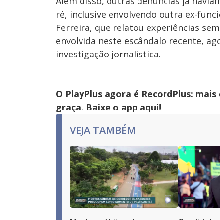
Além disso, outras denúncias já havi
ré, inclusive envolvendo outra ex-func
Ferreira, que relatou experiências sem
envolvida neste escândalo recente, a
investigação jornalística.
O PlayPlus agora é RecordPlus: mais
graça. Baixe o app
aqui!
VEJA TAMBÉM