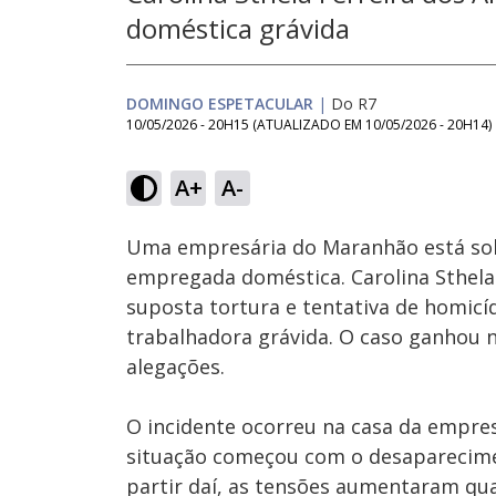
doméstica grávida
DOMINGO ESPETACULAR
|
Do R7
10/05/2026 - 20H15
(ATUALIZADO EM
10/05/2026 - 20H14
)
Loaded
:
5.02%
A+
A-
Ativar
Som
Uma empresária do Maranhão está sob
empregada doméstica. Carolina Sthela F
suposta tortura e tentativa de homic
trabalhadora grávida. O caso ganhou n
alegações.
O incidente ocorreu na casa da empres
situação começou com o desaparecimen
partir daí, as tensões aumentaram qu