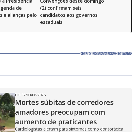
 à Presidência
Convenções deste domingo
genda de
(2) confirmam seis
 e alianças pelo
candidatos aos governos
estaduais
HOMICÍDIO
MARANHÃO
TORTURA
DO R7
/
03/08/2026
Mortes súbitas de corredores
amadores preocupam com
aumento de praticantes
Cardiologistas alertam para sintomas como dor torácica