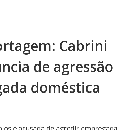
rtagem: Cabrini
úncia de agressão
gada doméstica
Anjos é acusada de agredir empregada