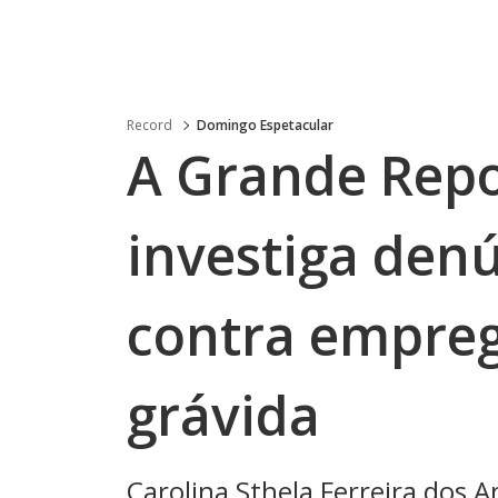
Record
Domingo Espetacular
A Grande Repo
investiga den
contra empre
grávida
Carolina Sthela Ferreira dos 