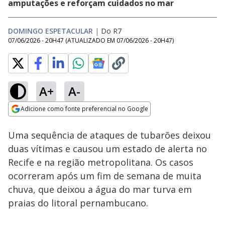
amputações e reforçam cuidados no mar
DOMINGO ESPETACULAR
|
Do R7
07/06/2026 - 20H47
(ATUALIZADO EM
07/06/2026 - 20H47
)
A+
A-
Loaded
:
39.49%
Adicione como fonte preferencial no Google
Subtitles
Ativar
Som
Opens in new window
Uma sequência de ataques de tubarões deixou
duas vítimas e causou um estado de alerta no
Recife e na região metropolitana. Os casos
ocorreram após um fim de semana de muita
chuva, que deixou a água do mar turva em
praias do litoral pernambucano.