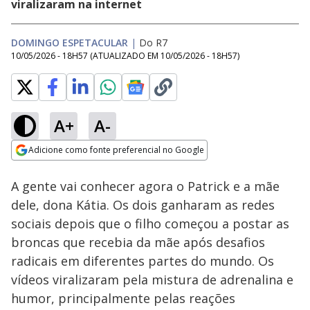
viralizaram na internet
DOMINGO ESPETACULAR
|
Do R7
10/05/2026 - 18H57
(ATUALIZADO EM
10/05/2026 - 18H57
)
A+
A-
Loaded
:
16.56%
Adicione como fonte preferencial no Google
Subtitles
Ativar
Som
Opens in new window
A gente vai conhecer agora o Patrick e a mãe
dele, dona Kátia. Os dois ganharam as redes
sociais depois que o filho começou a postar as
broncas que recebia da mãe após desafios
radicais em diferentes partes do mundo. Os
vídeos viralizaram pela mistura de adrenalina e
humor, principalmente pelas reações