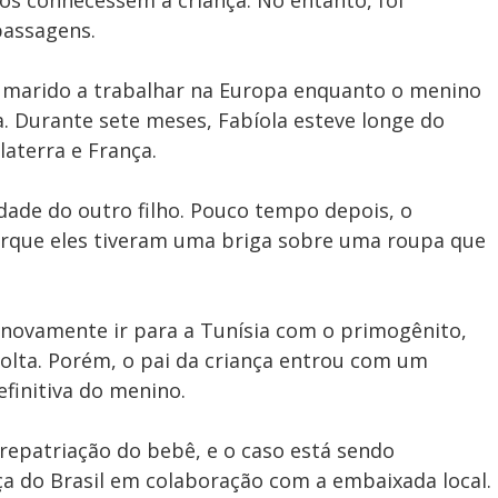
avós conhecessem a criança. No entanto, foi
passagens.
o marido a trabalhar na Europa enquanto o menino
a. Durante sete meses, Fabíola esteve longe do
laterra e França.
udade do outro filho. Pouco tempo depois, o
orque eles tiveram uma briga sobre uma roupa que
u novamente ir para a Tunísia com o primogênito,
volta. Porém, o pai da criança entrou com um
finitiva do menino.
repatriação do bebê, e o caso está sendo
a do Brasil em colaboração com a embaixada local.