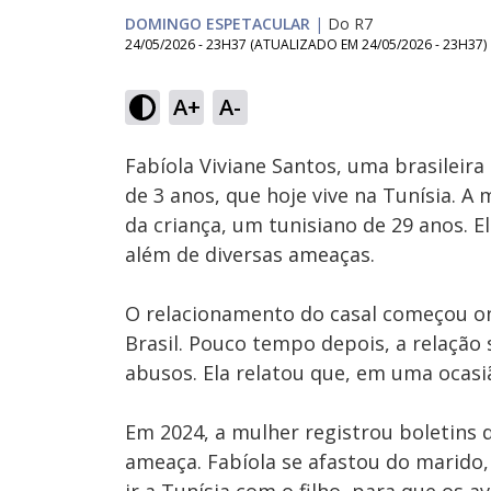
DOMINGO ESPETACULAR
|
Do R7
24/05/2026 - 23H37
(ATUALIZADO EM
24/05/2026 - 23H37
)
Loaded
:
13.89%
A+
A-
Ativar
Som
Fabíola Viviane Santos, uma brasileira 
de 3 anos, que hoje vive na Tunísia. 
da criança, um tunisiano de 29 anos. Ela
além de diversas ameaças.
O relacionamento do casal começou on
Brasil. Pouco tempo depois, a relação
abusos. Ela relatou que, em uma ocas
Em 2024, a mulher registrou boletins d
ameaça. Fabíola se afastou do marido