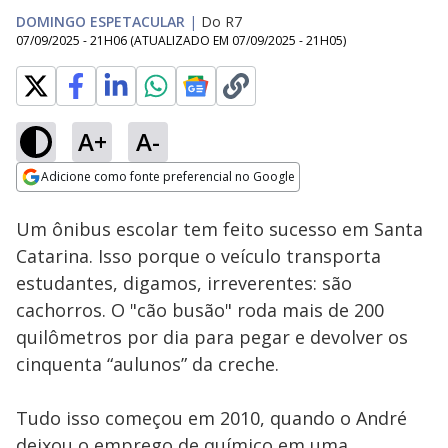
DOMINGO ESPETACULAR
|
Do R7
07/09/2025 - 21H06
(ATUALIZADO EM
07/09/2025 - 21H05
)
A+
A-
Loaded
:
11.25%
Adicione como fonte preferencial no Google
Ativar
Som
Opens in new window
Um ônibus escolar tem feito sucesso em Santa
Catarina. Isso porque o veículo transporta
estudantes, digamos, irreverentes: são
cachorros. O "cão busão" roda mais de 200
quilômetros por dia para pegar e devolver os
cinquenta “aulunos” da creche.
Tudo isso começou em 2010, quando o André
deixou o emprego de químico em uma