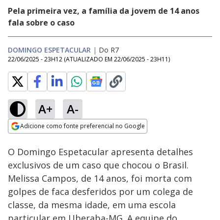
Pela primeira vez, a família da jovem de 14 anos
fala sobre o caso
DOMINGO ESPETACULAR
|
Do R7
22/06/2025 - 23H12
(ATUALIZADO EM
22/06/2025 - 23H11
)
A+
A-
Loaded
:
9.33%
Adicione como fonte preferencial no Google
Subtitles
Ativar
Som
Opens in new window
O Domingo Espetacular apresenta detalhes
exclusivos de um caso que chocou o Brasil.
Melissa Campos, de 14 anos, foi morta com
golpes de faca desferidos por um colega de
classe, da mesma idade, em uma escola
particular em Uberaba-MG. A equipe do