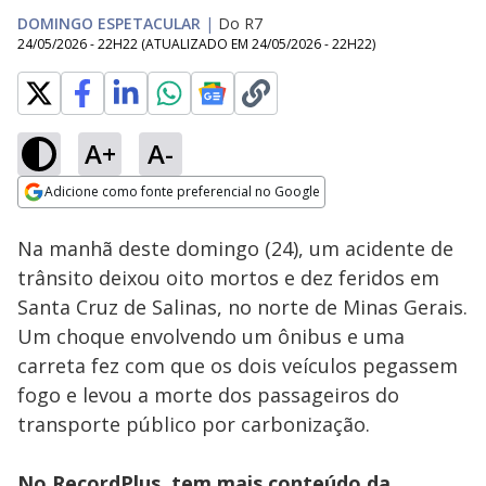
DOMINGO ESPETACULAR
|
Do R7
24/05/2026 - 22H22
(ATUALIZADO EM
24/05/2026 - 22H22
)
A+
A-
Loaded
:
100.00%
Adicione como fonte preferencial no Google
Subtitles
Ativar
Som
Opens in new window
Na manhã deste domingo (24), um acidente de
trânsito deixou oito mortos e dez feridos em
Santa Cruz de Salinas, no norte de Minas Gerais.
Um choque envolvendo um ônibus e uma
carreta fez com que os dois veículos pegassem
fogo e levou a morte dos passageiros do
transporte público por carbonização.
No RecordPlus, tem mais conteúdo da