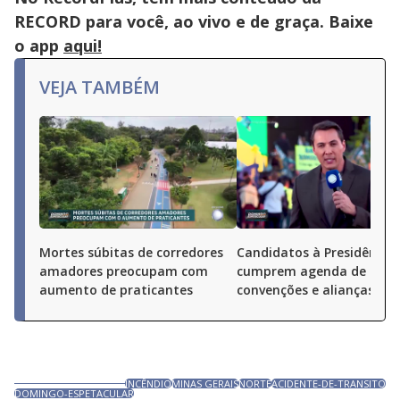
RECORD para você, ao vivo e de graça. Baixe
o app
aqui!
VEJA TAMBÉM
Mortes súbitas de corredores
Candidatos à Presidência
amadores preocupam com
cumprem agenda de
aumento de praticantes
convenções e alianças pel
INCÊNDIO
MINAS GERAIS
NORTE
ACIDENTE-DE-TRANSITO
DOMINGO-ESPETACULAR