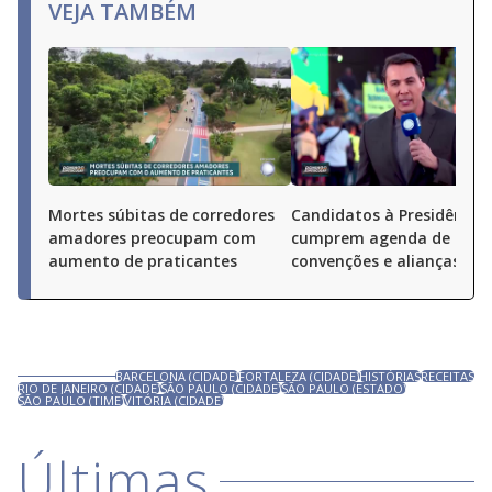
VEJA TAMBÉM
Mortes súbitas de corredores
Candidatos à Presidência
amadores preocupam com
cumprem agenda de
aumento de praticantes
convenções e alianças pel
BARCELONA (CIDADE)
FORTALEZA (CIDADE)
HISTÓRIAS
RECEITAS
RIO DE JANEIRO (CIDADE)
SÃO PAULO (CIDADE)
SÃO PAULO (ESTADO)
SÃO PAULO (TIME)
VITÓRIA (CIDADE)
Últimas