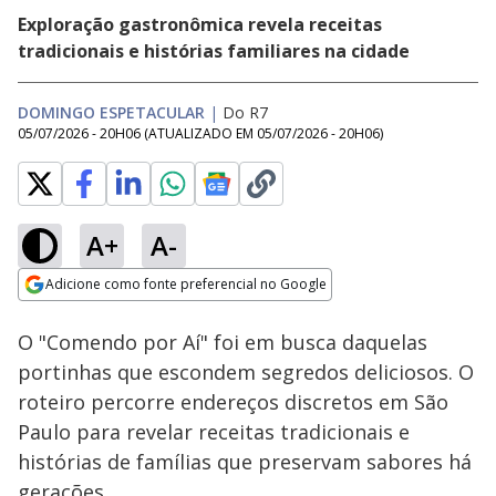
Exploração gastronômica revela receitas
tradicionais e histórias familiares na cidade
DOMINGO ESPETACULAR
|
Do R7
05/07/2026 - 20H06
(ATUALIZADO EM
05/07/2026 - 20H06
)
A+
A-
Loaded
:
8.71%
Adicione como fonte preferencial no Google
Subtitles
Ativar
Som
Opens in new window
O "Comendo por Aí" foi em busca daquelas
portinhas que escondem segredos deliciosos. O
roteiro percorre endereços discretos em São
Paulo para revelar receitas tradicionais e
histórias de famílias que preservam sabores há
gerações.