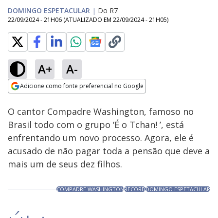
DOMINGO ESPETACULAR
|
Do R7
22/09/2024 - 21H06
(ATUALIZADO EM
22/09/2024 - 21H05
)
A+
A-
Loaded
:
15.46%
Adicione como fonte preferencial no Google
Subtitles
Ativar
Som
Opens in new window
O cantor Compadre Washington, famoso no
Brasil todo com o grupo ‘É o Tchan! ’, está
enfrentando um novo processo. Agora, ele é
acusado de não pagar toda a pensão que deve a
mais um de seus dez filhos.
COMPADRE WASHINGTON
RECORD
DOMINGO ESPETACULAR