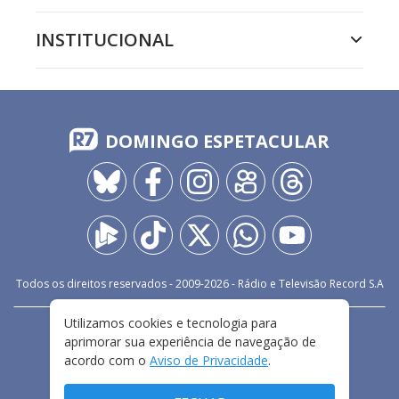
INSTITUCIONAL
DOMINGO ESPETACULAR
Todos os direitos reservados - 2009-
2026
- Rádio e Televisão Record S.A
Utilizamos cookies e tecnologia para
CARREIRA
FALE CONOSCO
PRIVACIDADE
aprimorar sua experiência de navegação de
TERMOS E CONDIÇÕES DE USO
acordo com o
Aviso de Privacidade
.