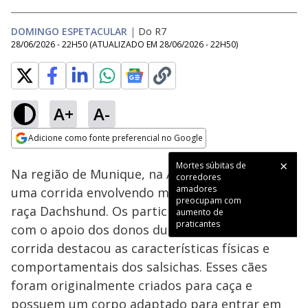
DOMINGO ESPETACULAR
|
Do R7
28/06/2026 - 22H50
(ATUALIZADO EM
28/06/2026 - 22H50
)
A+
A-
Loaded
:
35.12%
Adicione como fonte preferencial no Google
Subtitles
Ativar
Som
Opens in new window
Mortes súbitas de
Na região de Munique, na Alemanha, ocorreu
corredores
amadores
uma corrida envolvendo mais de 100 cães da
preocupam com
raça Dachshund. Os participantes contaram
aumento de
praticantes
com o apoio dos donos durante a disputa. A
corrida destacou as características físicas e
comportamentais dos salsichas. Esses cães
foram originalmente criados para caça e
possuem um corpo adaptado para entrar em