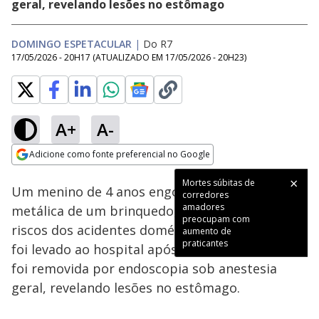
geral, revelando lesões no estômago
DOMINGO ESPETACULAR
|
Do R7
17/05/2026 - 20H17
(ATUALIZADO EM
17/05/2026 - 20H23
)
A+
A-
Loaded
:
17.63%
Adicione como fonte preferencial no Google
Subtitles
Ativar
Som
Opens in new window
Mortes súbitas de
Um menino de 4 anos engoliu uma peça
corredores
amadores
metálica de um brinquedo, destacando os
preocupam com
riscos dos acidentes domésticos no Brasil. Ele
aumento de
praticantes
foi levado ao hospital após se engasgar. A peça
foi removida por endoscopia sob anestesia
geral, revelando lesões no estômago.