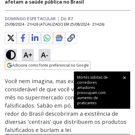
afetam a saúde pública no Brasil
DOMINGO ESPETACULAR
|
Do R7
25/08/2024 - 21H26
(ATUALIZADO EM
25/08/2024 - 21H26
)
A+
A-
Loaded
:
14.90%
Adicione como fonte preferencial no Google
Subtitles
Ativar
Som
Opens in new window
Mortes súbitas de
Você nem imagina, mas existe uma chance
corredores
amadores
considerável de que você volte das compras do
preocupam com
mês no supermercado com produtos
aumento de
praticantes
falsificados. Sabão em pó, azeite... polícias ao
redor do Brasil descobriram a existência de
diversas 'centrais' que distribuem os produtos
falsificados e burlam a lei.