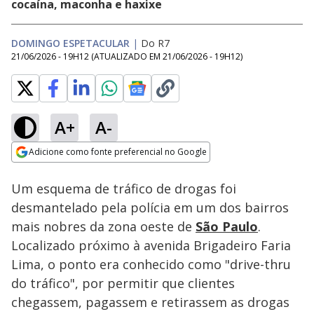
cocaína, maconha e haxixe
DOMINGO ESPETACULAR
|
Do R7
21/06/2026 - 19H12
(ATUALIZADO EM
21/06/2026 - 19H12
)
A+
A-
Loaded
:
17.03%
Adicione como fonte preferencial no Google
Subtitles
Ativar
Som
Opens in new window
Um esquema de tráfico de drogas foi
desmantelado pela polícia em um dos bairros
mais nobres da zona oeste de
São Paulo
.
Localizado próximo à avenida Brigadeiro Faria
Lima, o ponto era conhecido como "drive-thru
do tráfico", por permitir que clientes
chegassem, pagassem e retirassem as drogas