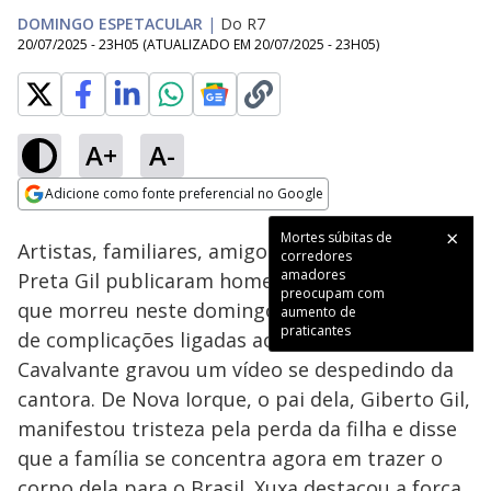
DOMINGO ESPETACULAR
|
Do R7
20/07/2025 - 23H05
(ATUALIZADO EM
20/07/2025 - 23H05
)
A+
A-
Loaded
:
100.00%
Adicione como fonte preferencial no Google
Subtitles
Ativar
Som
Opens in new window
Mortes súbitas de
Artistas, familiares, amigos e autoridades de
corredores
amadores
Preta Gil publicaram homenagens à cantora,
preocupam com
que morreu neste domingo (20) em decorrência
aumento de
praticantes
de complicações ligadas ao câncer. Tom
Cavalvante gravou um vídeo se despedindo da
cantora. De Nova Iorque, o pai dela, Giberto Gil,
manifestou tristeza pela perda da filha e disse
que a família se concentra agora em trazer o
corpo dela para o Brasil. Xuxa destacou a força,