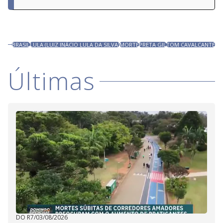
BRASIL
LULA (LUIZ INÁCIO LULA DA SILVA)
MORTE
PRETA GIL
TOM CAVALCANTE
Últimas
DO R7
/
03/08/2026