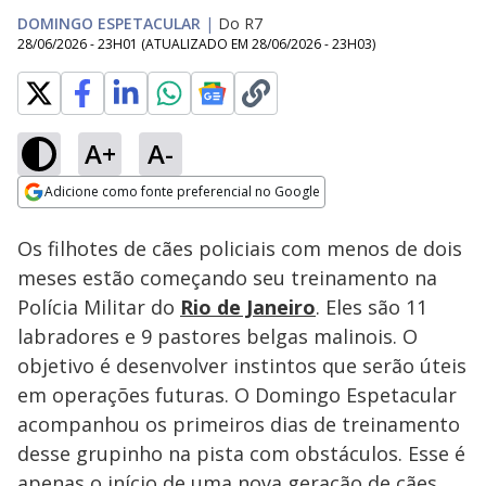
DOMINGO ESPETACULAR
|
Do R7
28/06/2026 - 23H01
(ATUALIZADO EM
28/06/2026 - 23H03
)
A+
A-
Loaded
:
12.83%
Adicione como fonte preferencial no Google
Subtitles
Ativar
Som
Opens in new window
Os filhotes de cães policiais com menos de dois
meses estão começando seu treinamento na
Polícia Militar do
Rio de Janeiro
. Eles são 11
labradores e 9 pastores belgas malinois. O
objetivo é desenvolver instintos que serão úteis
em operações futuras. O Domingo Espetacular
acompanhou os primeiros dias de treinamento
desse grupinho na pista com obstáculos. Esse é
apenas o início de uma nova geração de cães