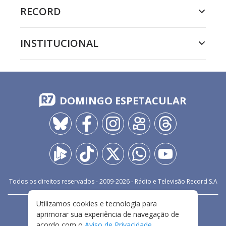
RECORD
INSTITUCIONAL
DOMINGO ESPETACULAR
Todos os direitos reservados - 2009-
2026
- Rádio e Televisão Record S.A
Utilizamos cookies e tecnologia para
CARREIRA
FALE CONOSCO
PRIVACIDADE
aprimorar sua experiência de navegação de
TERMOS E CONDIÇÕES DE USO
acordo com o
Aviso de Privacidade
.