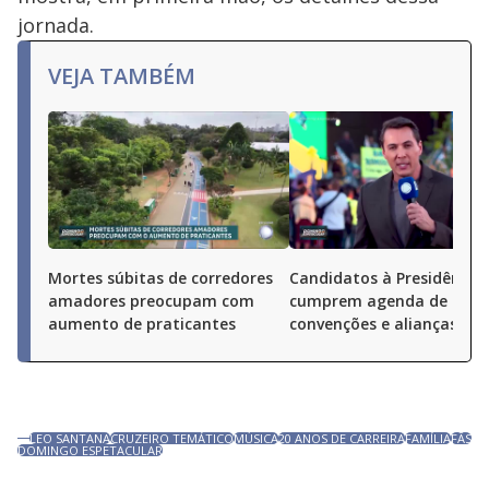
jornada.
VEJA TAMBÉM
Mortes súbitas de corredores
Candidatos à Presidência
amadores preocupam com
cumprem agenda de
aumento de praticantes
convenções e alianças pel
LEO SANTANA
CRUZEIRO TEMÁTICO
MÚSICA
20 ANOS DE CARREIRA
FAMÍLIA
FÃS
DOMINGO ESPETACULAR