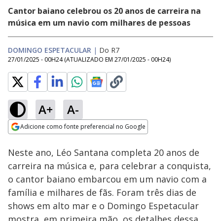
Cantor baiano celebrou os 20 anos de carreira na
música em um navio com milhares de pessoas
DOMINGO ESPETACULAR
|
Do R7
27/01/2025 - 00H24
(ATUALIZADO EM
27/01/2025 - 00H24
)
A+
A-
Loaded
:
18.70%
Adicione como fonte preferencial no Google
Subtitles
Ativar
Som
Opens in new window
Neste ano, Léo Santana completa 20 anos de
carreira na música e, para celebrar a conquista,
o cantor baiano embarcou em um navio com a
família e milhares de fãs. Foram três dias de
shows em alto mar e o Domingo Espetacular
mostra, em primeira mão, os detalhes dessa