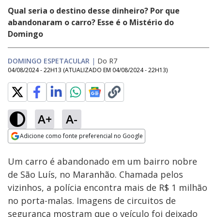
Qual seria o destino desse dinheiro? Por que
abandonaram o carro? Esse é o Mistério do
Domingo
DOMINGO ESPETACULAR
|
Do R7
04/08/2024 - 22H13
(ATUALIZADO EM
04/08/2024 - 22H13
)
A+
A-
Loaded
:
14.28%
Adicione como fonte preferencial no Google
Subtitles
Ativar
Som
Opens in new window
Um carro é abandonado em um bairro nobre
de São Luís, no Maranhão. Chamada pelos
vizinhos, a polícia encontra mais de R$ 1 milhão
no porta-malas. Imagens de circuitos de
segurança mostram que o veículo foi deixado