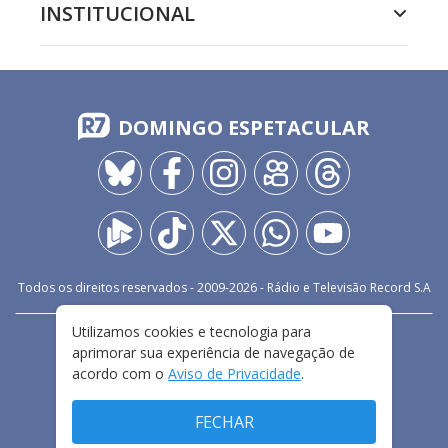
INSTITUCIONAL
DOMINGO ESPETACULAR
Todos os direitos reservados - 2009-
2026
- Rádio e Televisão Record S.A
Utilizamos cookies e tecnologia para
CARREIRA
FALE CONOSCO
PRIVACIDADE
aprimorar sua experiência de navegação de
TERMOS E CONDIÇÕES DE USO
acordo com o
Aviso de Privacidade
.
FECHAR