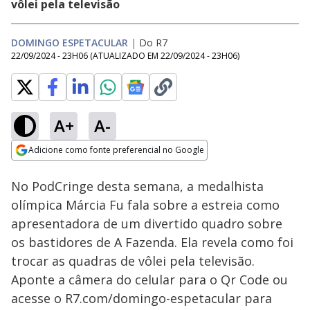
vôlei pela televisão
DOMINGO ESPETACULAR
|
Do R7
22/09/2024 - 23H06
(ATUALIZADO EM
22/09/2024 - 23H06
)
A+
A-
Loaded
:
100.00%
Adicione como fonte preferencial no Google
Subtitles
Ativar
Som
Opens in new window
No PodCringe desta semana, a medalhista
olímpica Márcia Fu fala sobre a estreia como
apresentadora de um divertido quadro sobre
os bastidores de A Fazenda. Ela revela como foi
trocar as quadras de vôlei pela televisão.
Aponte a câmera do celular para o Qr Code ou
acesse o R7.com/domingo-espetacular para