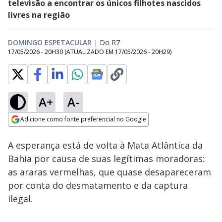
televisão a encontrar os únicos filhotes nascidos
livres na região
DOMINGO ESPETACULAR
|
Do R7
17/05/2026 - 20H30
(ATUALIZADO EM
17/05/2026 - 20H29
)
A+
A-
Loaded
:
19.36%
Adicione como fonte preferencial no Google
Subtitles
Ativar
Som
Opens in new window
A esperança está de volta à Mata Atlântica da
Bahia por causa de suas legítimas moradoras:
as araras vermelhas, que quase desapareceram
por conta do desmatamento e da captura
ilegal.