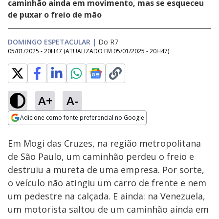
caminhão ainda em movimento, mas se esqueceu
de puxar o freio de mão
DOMINGO ESPETACULAR
|
Do R7
05/01/2025 - 20H47
(ATUALIZADO EM
05/01/2025 - 20H47
)
A+
A-
Loaded
:
11.00%
Adicione como fonte preferencial no Google
Ativar
Som
Opens in new window
Em Mogi das Cruzes, na região metropolitana
de São Paulo, um caminhão perdeu o freio e
destruiu a mureta de uma empresa. Por sorte,
o veículo não atingiu um carro de frente e nem
um pedestre na calçada. E ainda: na Venezuela,
um motorista saltou de um caminhão ainda em