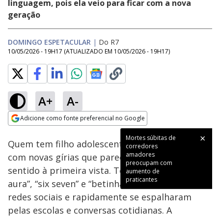
linguagem, pois ela veio para ficar com a nova
geração
DOMINGO ESPETACULAR
|
Do R7
10/05/2026 - 19H17
(ATUALIZADO EM
10/05/2026 - 19H17
)
A+
A-
Loaded
:
17.83%
Adicione como fonte preferencial no Google
Subtitles
Ativar
Som
Opens in new window
Mortes súbitas de
Quem tem filho adolescente tem se deparado
corredores
amadores
com novas gírias que parecem não fazer
preocupam com
sentido à primeira vista. Termos como “farmar
aumento de
praticantes
aura”, “six seven” e “betinha” nasceram nas
redes sociais e rapidamente se espalharam
pelas escolas e conversas cotidianas. A