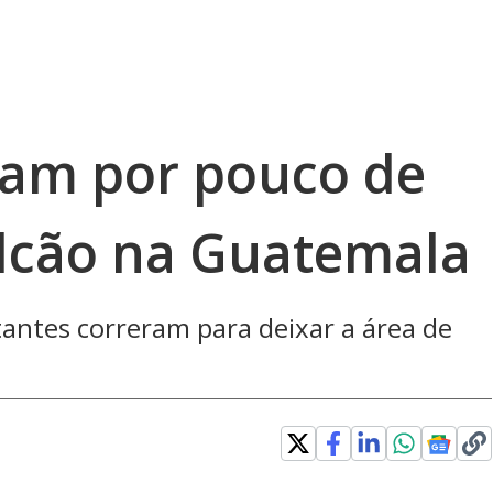
pam por pouco de
lcão na Guatemala
tantes correram para deixar a área de
Loaded
: