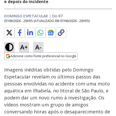
e depois do incidente
DOMINGO ESPETACULAR
|
Do R7
07/06/2026 - 20H55
(ATUALIZADO EM
07/06/2026 - 20H55
)
A+
A-
Loaded
:
11.63%
Adicione como fonte preferencial no Google
Subtitles
Ativar
Som
Opens in new window
Imagens inéditas obtidas pelo Domingo
Espetacular revelam os últimos passos das
pessoas envolvidas no acidente com uma moto
aquática em Ilhabela, no litoral de São Paulo, e
podem dar um novo rumo à investigação. Os
vídeos mostram um grupo de amigos
conversando horas após o desaparecimento de