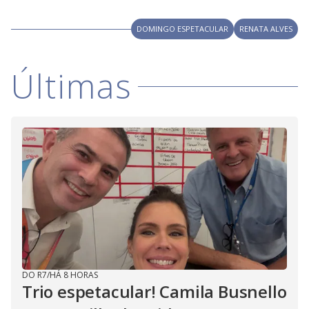
y
M
V
u
DOMINGO ESPETACULAR
RENATA ALVES
d
o
i
Últimas
d
e
o
DO R7
/
HÁ 8 HORAS
Trio espetacular! Camila Busnello