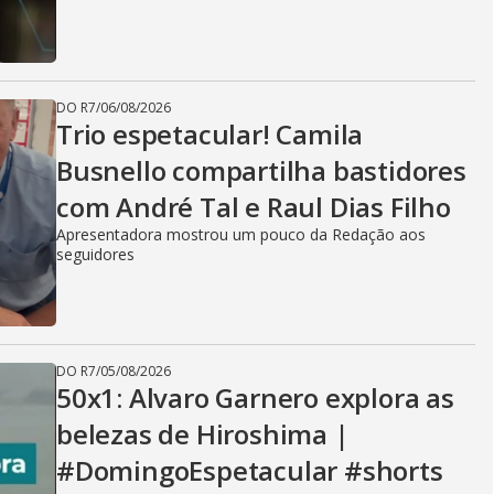
DO R7
/
06/08/2026
Trio espetacular! Camila
Busnello compartilha bastidores
com André Tal e Raul Dias Filho
Apresentadora mostrou um pouco da Redação aos
seguidores
DO R7
/
05/08/2026
50x1: Alvaro Garnero explora as
belezas de Hiroshima |
#DomingoEspetacular #shorts