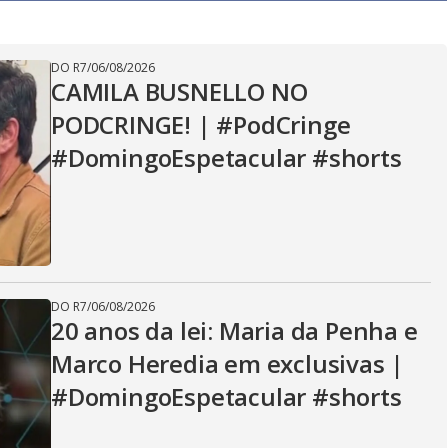
y
V
DO R7
/
06/08/2026
CAMILA BUSNELLO NO
PODCRINGE! | #PodCringe
i
#DomingoEspetacular #shorts
d
e
DO R7
/
06/08/2026
20 anos da lei: Maria da Penha e
Marco Heredia em exclusivas |
o
#DomingoEspetacular #shorts