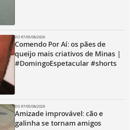
DO R7
/
05/08/2026
Comendo Por Aí: os pães de
queijo mais criativos de Minas |
#DomingoEspetacular #shorts
DO R7
/
05/08/2026
Amizade improvável: cão e
galinha se tornam amigos