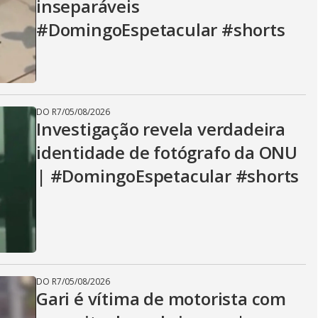
inseparáveis
#DomingoEspetacular #shorts
DO R7
/
05/08/2026
Investigação revela verdadeira
identidade de fotógrafo da ONU
| #DomingoEspetacular #shorts
DO R7
/
05/08/2026
Gari é vítima de motorista com