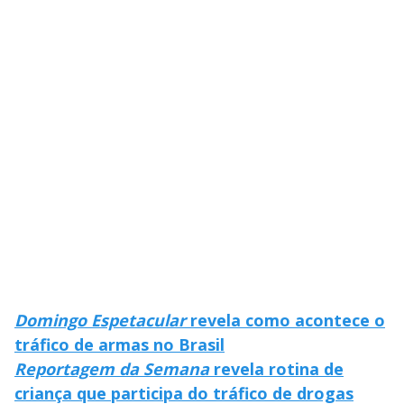
y
M
V
u
d
o
i
d
e
o
Domingo Espetacular
revela como acontece o
tráfico de armas no Brasil
Reportagem da Semana
revela rotina de
criança que participa do tráfico de drogas