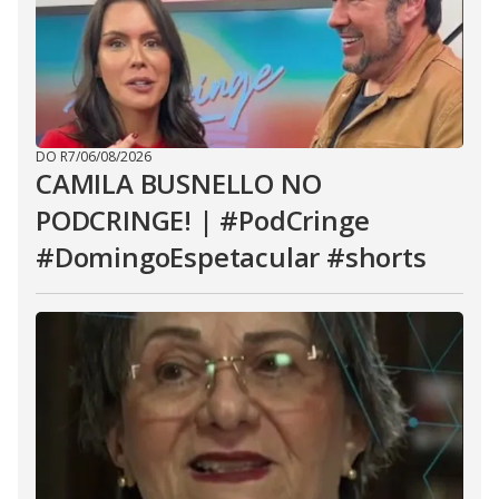
DO R7
/
06/08/2026
CAMILA BUSNELLO NO
PODCRINGE! | #PodCringe
#DomingoEspetacular #shorts